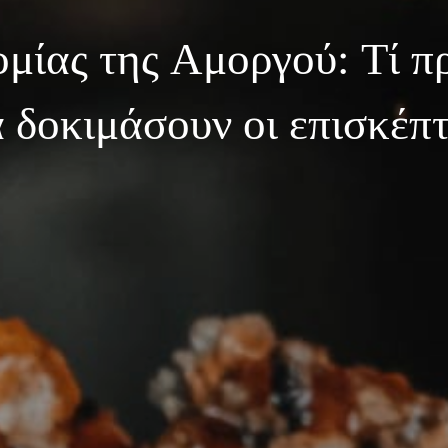
μίας της Αμοργού: Τί π
 δοκιμάσουν οι επισκέπ