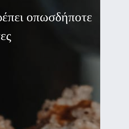
ρέπει οπωσδήποτε
τες