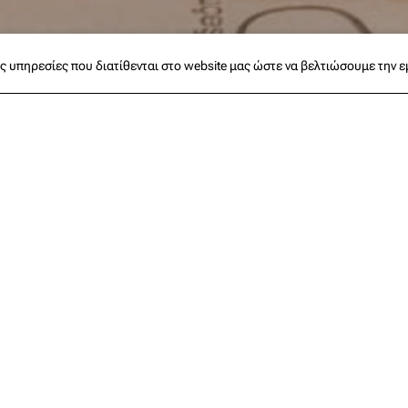
ς υπηρεσίες που διατίθενται στο website μας ώστε να βελτιώσουμε την 
 θα σε κερδίσει μόνο με τα τοπία και τα κυκλαδίτικα χρώματά τ
κουζίνα αυθεντική, βαθιά ριζωμένη στην παράδοση και βασισμέν
κτήρα του νησιού.
με αυτές οι γεύσεις να σας συνοδεύουν από το πρώτο φως της η